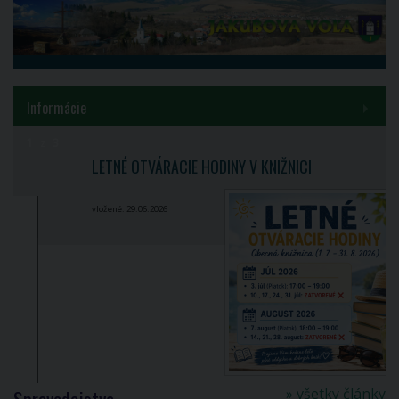
MENU
Informácie
2
z
3
Samospráva
LETNÉ OTVÁRACIE HODINY V KNIŽNICI
Inštitúcie
vložené: 29.06.2026
Voľby a referendá
Kontakty
COVID-19
PROJEKT HUSKROUA 1702/3.1/0082
» všetky články
Spravodajstvo