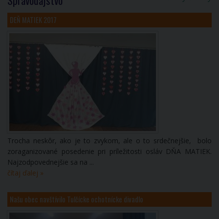
DEŇ MATIEK 2017
Trocha neskôr, ako je to zvykom, ale o to srdečnejšie, bolo
zoraganizované posedenie pri príležitosti osláv DŇA MATIEK.
Najzodpovednejšie sa na ...
čítaj ďalej »
Našu obec navštívilo Tulčícke ochotnícke divadlo