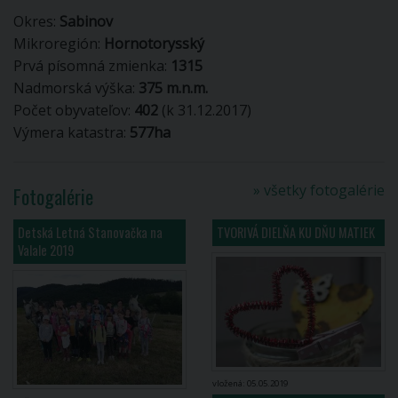
Okres:
Sabinov
Mikroregión:
Hornotorysský
Prvá písomná zmienka:
1315
Nadmorská výška:
375 m.n.m.
Počet obyvateľov:
402
(k 31.12.2017)
Výmera katastra:
577ha
» všetky fotogalérie
Fotogalérie
Detská Letná Stanovačka na
TVORIVÁ DIELŇA KU DŇU MATIEK
Valale 2019
vložená: 05.05.2019