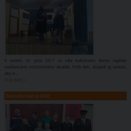
V nedeľu 10. júna 2017 sa sála kultúrneho domu zaplnila
nadšencami ochotníckeho divadla. Prišli deti, dospelí aj senióri,
aby si ...
čítaj ďalej »
Dobrovoľní hasiči na súťaží