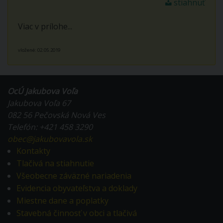
stiahnuť
Viac v prílohe...
vložené: 02.05.2019
OcÚ Jakubova Voľa
Jakubova Voľa 67
082 56 Pečovská Nová Ves
Telefón: +421 458 3290
obec@jakubovavola.sk
Kontakty
Tlačivá na stiahnutie
Všeobecne záväzné nariadenia
Evidencia obyvateľstva a doklady
Miestne dane a poplatky
Stavebná činnosť v obci a tlačivá