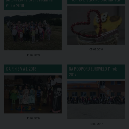
Valale 2019
05.05.2019
11.07.2019
K A R N E V A L 2018
NA PODPORU EUROVELO 11 rok
2017
13.02.2018
30.09.2017