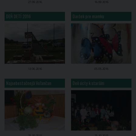
27.09.2016
16.09.2016
DEŇ DETÍ 2016
Darček pre mamku
13.06.2016
05.05.2016
Najsebestačnejší Voľančan
Deň úcty k starším
25.10.2015
25.10.2015