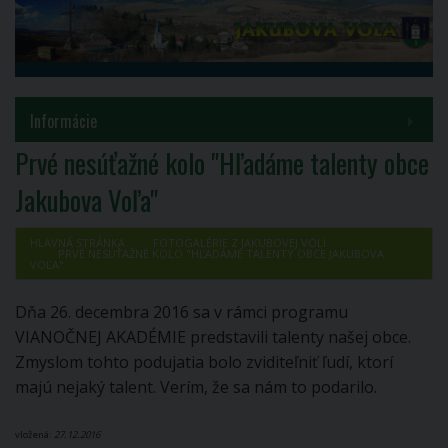
MENU
Informácie
Prvé nesúťažné kolo "Hľadáme talenty obce
Samospráva
Jakubova Voľa"
Inštitúcie
HLAVNÁ STRÁNKA
FOTOGALÉRIE Z JAKUBOVEJ VOLI
PRVÉ NESÚŤAŽNÉ KOLO "HĽADÁME TALENTY OBCE JAKUBOVA
Voľby a referendá
VOĽA"
Dňa 26. decembra 2016 sa v rámci programu
Kontakty
VIANOČNEJ AKADÉMIE predstavili talenty našej obce.
Zmyslom tohto podujatia bolo zviditeľniť ľudí, ktorí
COVID-19
majú nejaký talent. Verím, že sa nám to podarilo.
PROJEKT HUSKROUA 1702/3.1/0082
vložená:
27.12.2016