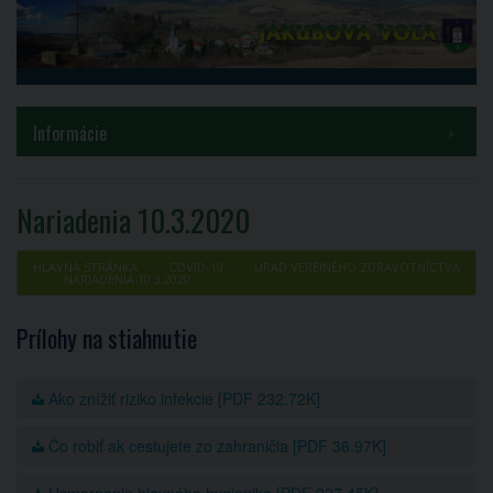
MENU
Informácie
Samospráva
Nariadenia 10.3.2020
Inštitúcie
HLAVNÁ STRÁNKA
COVID-19
ÚRAD VEREJNÉHO ZDRAVOTNÍCTVA
NARIADENIA 10.3.2020
Voľby a referendá
Prílohy na stiahnutie
Kontakty
Ako znížiť riziko infekcie [PDF 232.72K]
COVID-19
Čo robiť ak cestujete zo zahraničia [PDF 36.97K]
PROJEKT HUSKROUA 1702/3.1/0082
Usmernenie hlavného hygienika [PDF 227.45K]