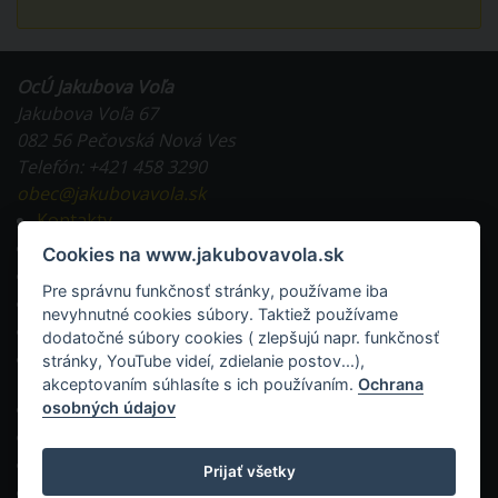
OcÚ Jakubova Voľa
Jakubova Voľa 67
082 56 Pečovská Nová Ves
Telefón: +421 458 3290
obec@jakubovavola.sk
Kontakty
Tlačivá na stiahnutie
Cookies na www.jakubovavola.sk
Všeobecne záväzné nariadenia
Pre správnu funkčnosť stránky, používame iba
Evidencia obyvateľstva a doklady
nevyhnutné cookies súbory. Taktiež používame
Miestne dane a poplatky
dodatočné súbory cookies ( zlepšujú napr. funkčnosť
Stavebná činnosť v obci a tlačivá
stránky, YouTube videí, zdielanie postov...),
akceptovaním súhlasíte s ich používaním.
Ochrana
RSS
osobných údajov
Mapa stránok
Vyhlásenie o prístupnosti
Prijať všetky
WESTO - web pre obec a mesto