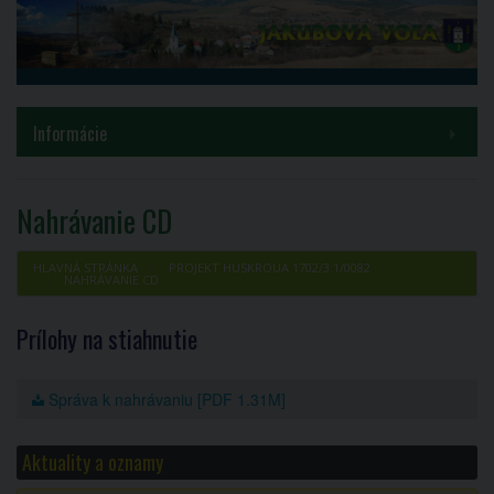
MENU
Informácie
Samospráva
Nahrávanie CD
Inštitúcie
HLAVNÁ STRÁNKA
PROJEKT HUSKROUA 1702/3.1/0082
NAHRÁVANIE CD
Voľby a referendá
Prílohy na stiahnutie
Kontakty
Správa k nahrávaniu [PDF 1.31M]
COVID-19
PROJEKT HUSKROUA 1702/3.1/0082
Aktuality a oznamy