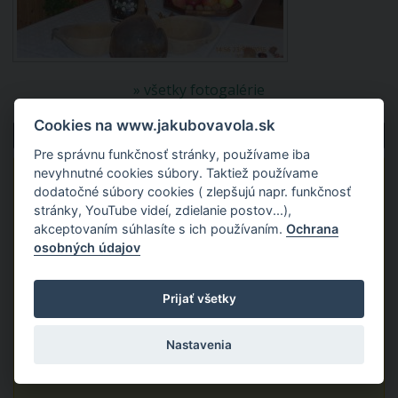
» všetky fotogalérie
Cookies na www.jakubovavola.sk
Aktuality a oznamy
Pre správnu funkčnosť stránky, používame iba
nevyhnutné cookies súbory. Taktiež používame
Dotácia na vybavenie kultúrneho domu hnuteľným
dodatočné súbory cookies ( zlepšujú napr. funkčnosť
majetkom
stránky, YouTube videí, zdielanie postov...),
akceptovaním súhlasíte s ich používaním.
Ochrana
osobných údajov
stiahnuť
Prijať všetky
Nastavenia
vložené: 23.07.2026