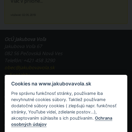
Viac v prílohe...
vložené: 02.05.2019
OcÚ Jakubova Voľa
Jakubova Voľa 67
082 56 Pečovská Nová Ves
Telefón: +421 458 3290
obec@jakubovavola.sk
Kontakty
Tlačivá na stiahnutie
Cookies na www.jakubovavola.sk
Všeobecne záväzné nariadenia
Pre správnu funkčnosť stránky, používame iba
Evidencia obyvateľstva a doklady
nevyhnutné cookies súbory. Taktiež používame
Miestne dane a poplatky
dodatočné súbory cookies ( zlepšujú napr. funkčnosť
Stavebná činnosť v obci a tlačivá
stránky, YouTube videí, zdielanie postov...),
akceptovaním súhlasíte s ich používaním.
Ochrana
RSS
osobných údajov