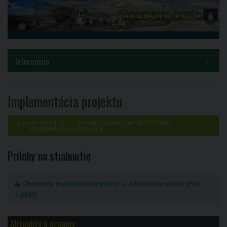
MENU
Informácie
Samospráva
Implementácia projektu
Inštitúcie
HLAVNÁ STRÁNKA
PROJEKT HUSKROUA 1702/3.1/0082
IMPLEMENTÁCIA PROJEKTU
Voľby a referendá
Prílohy na stiahnutie
Kontakty
Otvorenie multispoločenského a kultúrneho centra [PDF
COVID-19
1.06M]
PROJEKT HUSKROUA 1702/3.1/0082
Aktuality a oznamy