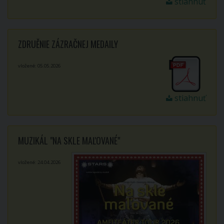
stiahnuť
ZDRUĚNIE ZÁZRAČNEJ MEDAILY
vložené: 05.05.2026
stiahnuť
MUZIKÁL "NA SKLE MAĽOVANÉ"
vložené: 24.04.2026