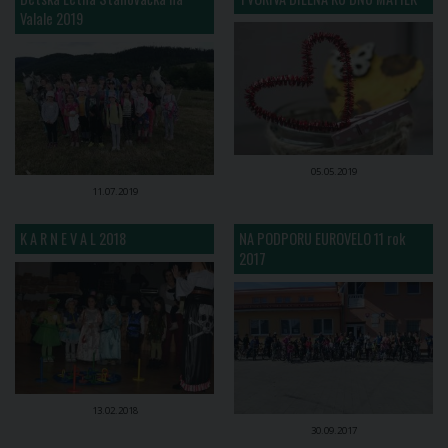
Valale 2019
05.05.2019
11.07.2019
K A R N E V A L 2018
NA PODPORU EUROVELO 11 rok
2017
13.02.2018
30.09.2017