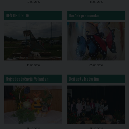
27.09.2016
16.09.2016
DEŇ DETÍ 2016
Darček pre mamku
13.06.2016
05.05.2016
Najsebestačnejší Voľančan
Deň úcty k starším
25.10.2015
25.10.2015