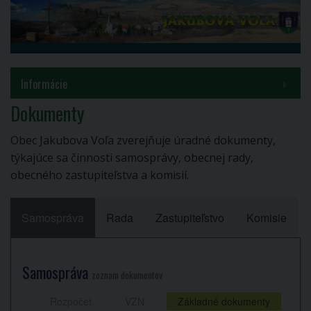
MENU
Informácie
Dokumenty
Samospráva
Obec Jakubova Voľa zverejňuje úradné dokumenty,
Inštitúcie
týkajúce sa činnosti samosprávy, obecnej rady,
obecného zastupiteľstva a komisií.
Voľby a referendá
Samospráva
Rada
Zastupiteľstvo
Komisie
Kontakty
COVID-19
Samospráva
zoznam dokumentov
PROJEKT HUSKROUA 1702/3.1/0082
Rozpočet
VZN
Základné dokumenty