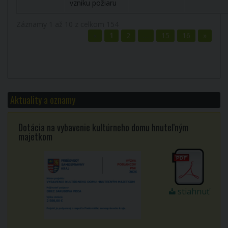
vzniku požiaru
Záznamy 1 až 10 z celkom 154
«
1
2
…
15
16
»
Aktuality a oznamy
Dotácia na vybavenie kultúrneho domu hnuteľným
majetkom
stiahnuť