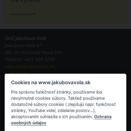
Viac v prílohe...
vložené: 02.05.2019
OcÚ Jakubova Voľa
Jakubova Voľa 67
082 56 Pečovská Nová Ves
Telefón: +421 458 3290
obec@jakubovavola.sk
Kontakty
Tlačivá na stiahnutie
Cookies na www.jakubovavola.sk
Všeobecne záväzné nariadenia
Pre správnu funkčnosť stránky, používame iba
Evidencia obyvateľstva a doklady
nevyhnutné cookies súbory. Taktiež používame
Miestne dane a poplatky
dodatočné súbory cookies ( zlepšujú napr. funkčnosť
Stavebná činnosť v obci a tlačivá
stránky, YouTube videí, zdielanie postov...),
akceptovaním súhlasíte s ich používaním.
Ochrana
RSS
osobných údajov
Mapa stránok