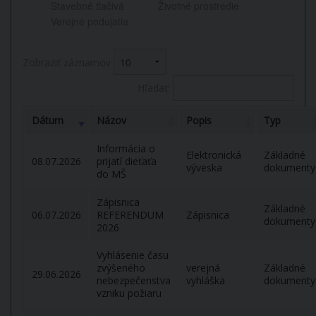
Stavebné tlačivá
Životné prostredie
Verejné podujatia
Zobraziť záznamov
Hľadať:
Dátum
Názov
Popis
Typ
Informácia o
Elektronická
Základné
08.07.2026
prijatí dieťaťa
výveska
dokumenty
do MŠ
Zápisnica
Základné
06.07.2026
REFERENDUM
Zápisnica
dokumenty
2026
Vyhlásenie času
zvýšeného
verejná
Základné
29.06.2026
nebezpečenstva
vyhláška
dokumenty
vzniku požiaru